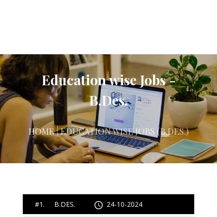
Education wise Jobs -
B.Des.
HOME
| EDUCATION WISE JOBS (B.DES.)
#1. B.DES.
24-10-2024