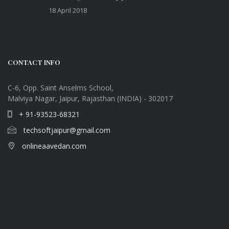
18 April 2018
CONTACT INFO
C-6, Opp. Saint Anselms School,
Malviya Nagar, Jaipur, Rajasthan (INDIA) - 302017
+ 91-93523-68321
techsoftjaipur@gmail.com
onlineaavedan.com