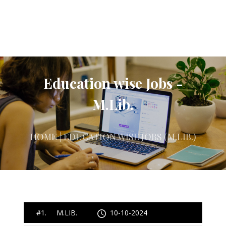
Education wise Jobs -
M.Lib.
HOME
| EDUCATION WISE JOBS (M.LIB.)
#1. M.LIB.
10-10-2024