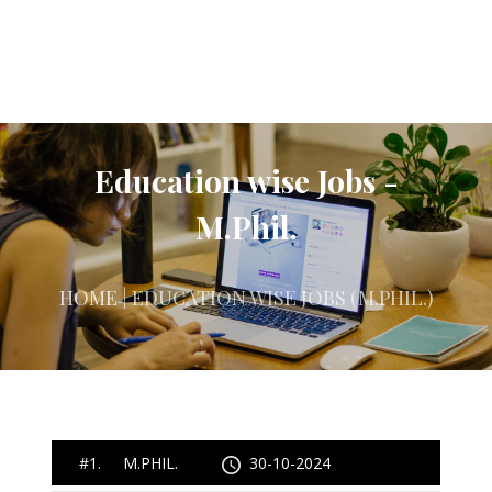
Education wise Jobs -
M.Phil.
HOME
| EDUCATION WISE JOBS (M.PHIL.)
#1. M.PHIL.
30-10-2024